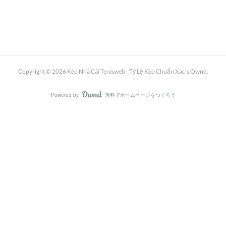
Copyright ©
2026
Kèo Nhà Cái Tenisweb - Tỷ Lệ Kèo Chuẩn Xác's Ownd
.
Powered by
無料でホームページをつくろう
AmebaOwnd