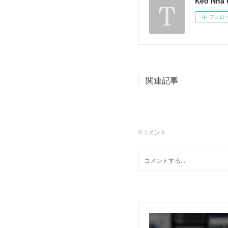
Kèo Nhà 
フォロ
関連記事
0
コメント