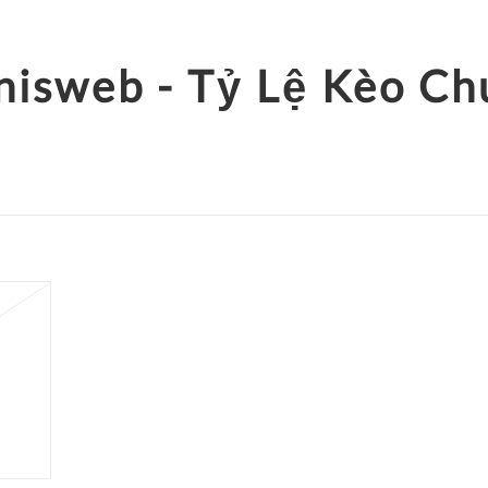
nisweb - Tỷ Lệ Kèo C